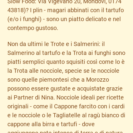
Slow Food: Via Vigevano 20, Mondovì, 0174
43818)? I plin - magari abbinati con il tartufo
(e/o i funghi) - sono un piatto delicato e nel
contempo gustoso.
Non da ultimi le Trote e i Salmerini: il
Salmerino al tartufo e la Trota ai funghi sono
piatti semplici quanto squisiti così come lo è
la Trota alle nocciole, specie se le nocciole
sono quelle piemontesi che a Morozzo
possono essere gustate e acquistate grazie
ai Partner di Nina. Nocciole ideali per ricette
originali - come il Cappone farcito con i cardi
e le nocciole o le Tagliatelle al ragù bianco di
cappone alla birra e tartufi - dove
aggiungono note intense di terra e di natura,