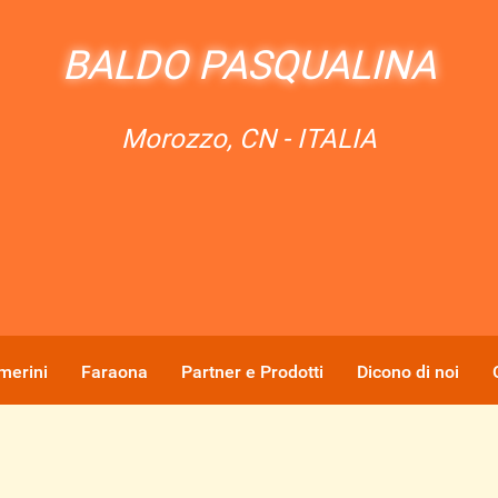
BALDO PASQUALINA
Morozzo, CN - ITALIA
merini
Faraona
Partner e Prodotti
Dicono di noi